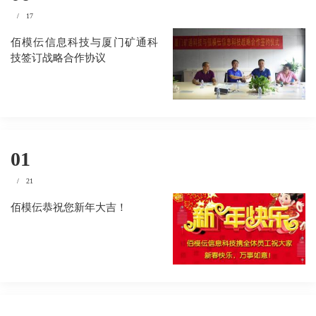
/
17
佰模伝信息科技与厦门矿通科
技签订战略合作协议
01
/
21
佰模伝恭祝您新年大吉！