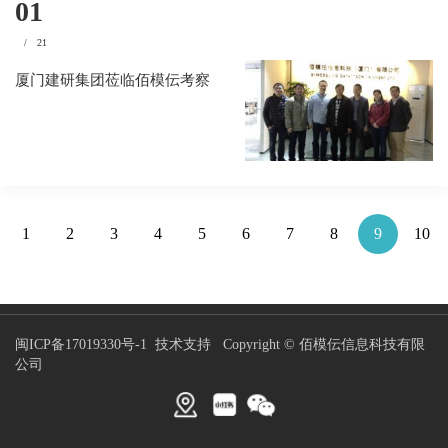
01
/
21
厦门建研集团莅临佰模伝考察
1
2
3
4
5
6
7
8
9
10
闽ICP备17019330号-1
技术支持
Copyright © 佰模伝信息科技有限
公司