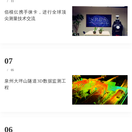
/
11
佰模伝携手徕卡，进行全球顶
尖测量技术交流
07
/
05
泉州大坪山隧道3D数据监测工
程
06