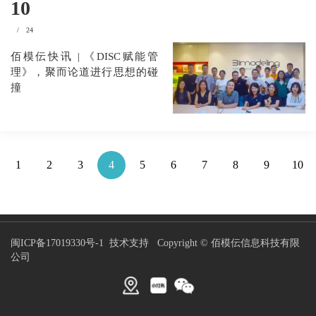
10
/
24
佰模伝快讯 | 《DISC赋能管
理》，聚而论道进行思想的碰
撞
1
2
3
4
5
6
7
8
9
10
闽ICP备17019330号-1
技术支持
Copyright © 佰模伝信息科技有限
公司