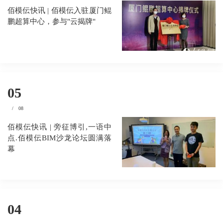
佰模伝快讯 | 佰模伝入驻厦门鲲
鹏超算中心，参与"云揭牌"
05
/
08
佰模伝快讯 | 旁征博引,一语中
点.佰模伝BIM沙龙论坛圆满落
幕
04