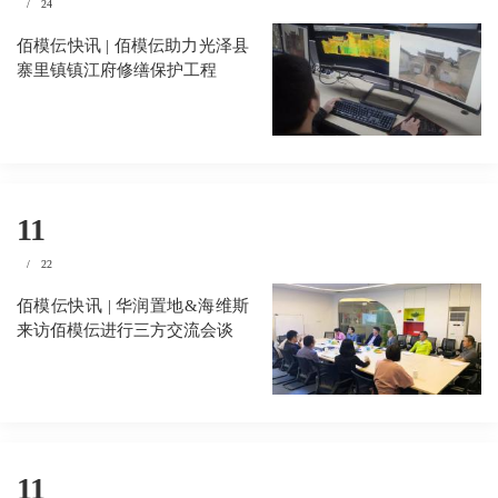
/
24
佰模伝快讯 | 佰模伝助力光泽县
寨里镇镇江府修缮保护工程
11
/
22
佰模伝快讯 | 华润置地&海维斯
来访佰模伝进行三方交流会谈
11