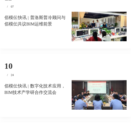
/
07
佰模伝快讯 | 普洛斯普冷顾问与
佰模伝共议BIM运维前景
10
/
24
佰模伝快讯 | 数字化技术应用，
BIM技术产学研合作交流会