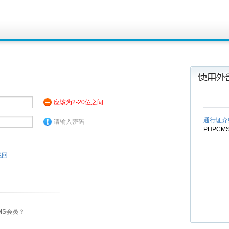
应该为2-20位之间
通行证介
请输入密码
PHPC
找回
MS会员？