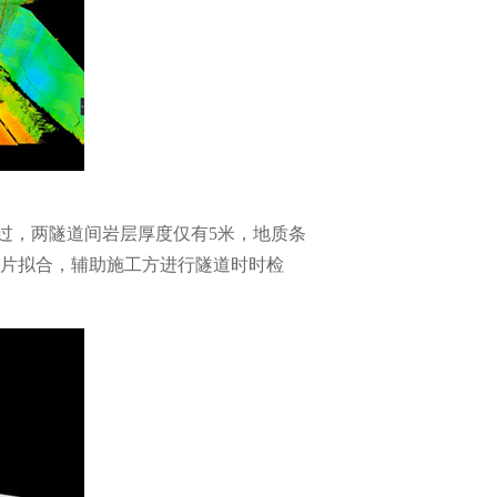
过，两隧道间岩层厚度仅有5米，地质条
面片拟合，辅助施工方进行隧道时时检