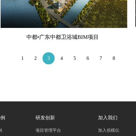
中都•广东中都卫浴城BIM项目
1
2
3
4
5
6
7
8
案例
研发创新
加入我们
例
项目管理平台
加入佰模伝